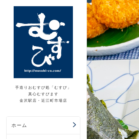
手造りおむすび処「むすび」
真心むすびます
金沢駅店・近江町市場店
ホーム