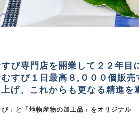
むすび専門店を開業して２２年目
おむすび１日最高８,０００個販
し上げ、これからも更なる精進を
すび」と「地物産物の加工品」をオリジナル