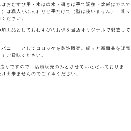
米はおむすび用・水は軟水・研ぎは手で調整・炊飯はガスで
り）は職人がふんわりと手だけで（型は使いません） 造り
味ください。
の加工品としておむすびのお供を当店オリジナルで製造して
ンパニー」としてコロッケを製造販売。続々と新商品を販売
せてご賞味ください。
手造りですので、店頭販売のみとさせていただいておりま
受け出来ませんのでご了承ください。